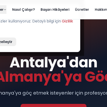
ler
Nasıl Çalışır?
Başarı Hikâyeleri
Ücretler
Hakkım
er kullanıyoruz. Detaylı bilgi için
Gizlilik
elleştir
ANTALYA
Antalya'dan
Almanya'ya Gö
anya'ya göç etmek isteyenler için profesyo