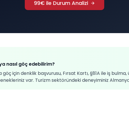
99€ ile Durum Analizi
a nasıl göç edebilirim?
öç için denklik başvurusu, Fırsat Kartı, §81A ile iş bulma,
çenekleriniz var. Turizm sektöründeki deneyiminiz Almanya'