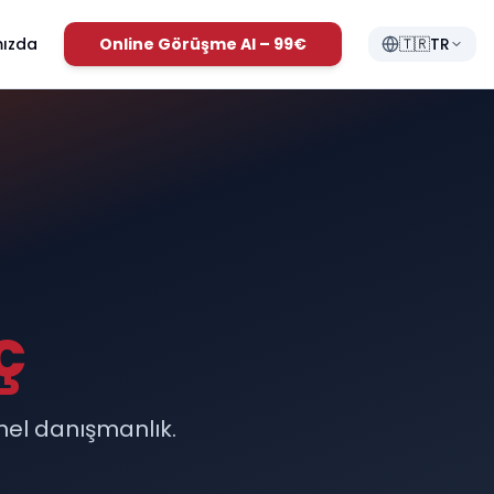
ızda
Online Görüşme Al – 99€
🇹🇷
TR
ç
nel danışmanlık.