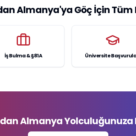
dan Almanya'ya Göç İçin Tüm 
İş Bulma & §81A
Üniversite Başvurula
'dan Almanya Yolculuğunuza 