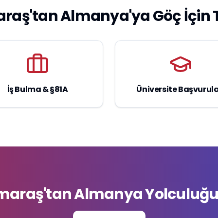
ş'tan Almanya'ya Göç İçin 
İş Bulma & §81A
Üniversite Başvurula
raş'tan Almanya Yolculuğu