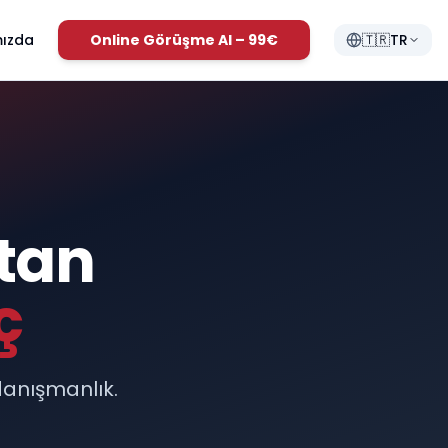
ızda
Online Görüşme Al – 99€
🇹🇷
TR
tan
ç
anışmanlık.