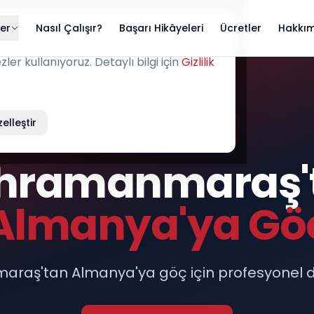
ler
Nasıl Çalışır?
Başarı Hikâyeleri
Ücretler
Hakkım
er kullanıyoruz. Detaylı bilgi için
Gizlilik
elleştir
KAHRAMANMARAŞ
hramanmaraş'
Almanya'ya Gö
raş'tan Almanya'ya göç için profesyonel d