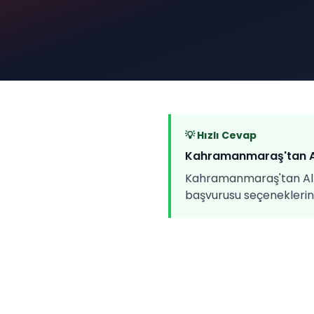
💡 Hızlı Cevap
Kahramanmaraş'tan Al
Kahramanmaraş'tan Alman
başvurusu seçeneklerini