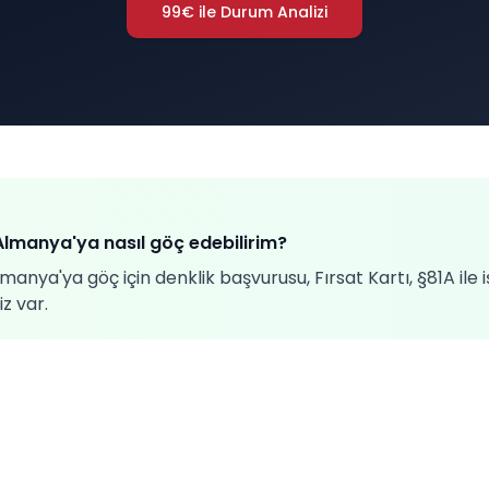
99€ ile Durum Analizi
manya'ya nasıl göç edebilirim?
ya'ya göç için denklik başvurusu, Fırsat Kartı, §81A ile 
z var.