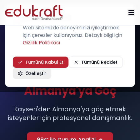
Çerez Kullanımı
Web sitemizde deneyiminizi iyileştirmek
için çerezler kullanıyoruz. Detaylı bilgi için
Gizlilik Politikası
KAYSERİ
Tümünü Kabul Et
Tümünü Reddet
Özelleştir
Kayseri'den
Almanya'ya Göç
Kayseri'den Almanya'ya göç etmek
isteyenler için profesyonel danışmanlık.
99€ ile Durum Analizi